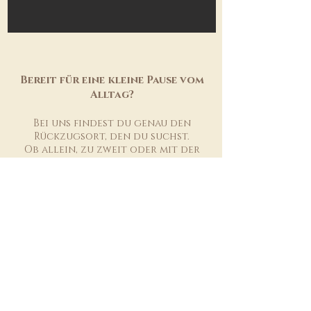
Bereit für eine kleine Pause vom
Alltag?
Bei uns findest du genau den
Rückzugsort, den du suchst.
Ob allein, zu zweit oder mit der
Familie – wir bieten dir verschiedene
Möglichkeiten, zur Ruhe zu kommen
und ganz bei dir anzukommen.
Du hast die Wahl zwischen einer
liebevoll eingerichteten
Ferienwohnung und drei stilvollen
Cabins in Kooperation mit
Raus.de
.
Die Cabins sind minimalistisch
gestaltet, eingebettet in die Natur –
ideal zum Durchatmen und