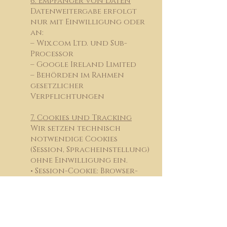
6. Empfänger von Daten
Datenweitergabe erfolgt
nur mit Einwilligung oder
an:
– Wix.com Ltd. und Sub-
Processor
– Google Ireland Limited
– Behörden im Rahmen
gesetzlicher
Verpflichtungen
7. Cookies und Tracking
Wir setzen technisch
notwendige Cookies
(Session, Spracheinstellung)
ohne Einwilligung ein.
• Session-Cookie: Browser-
Session beibehalten (Ende
der Sitzung)
• Präferenz-Cookie: Sprache
speichern (1 Jahr)
Zukünftige Analyse-Tools