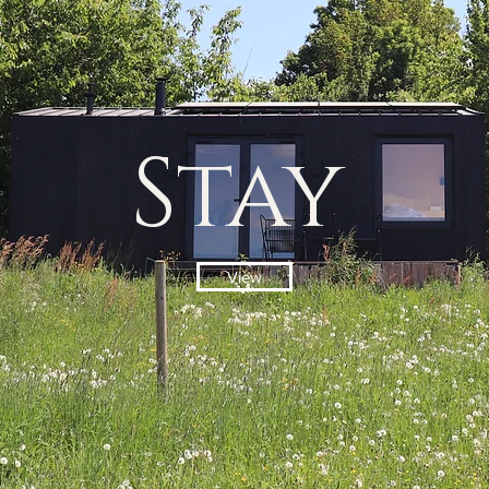
Stay
View