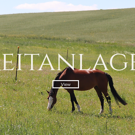
eitanlag
View