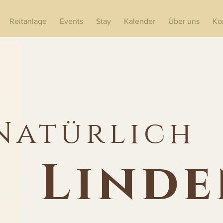
Reitanlage
Events
Stay
Kalender
Über uns
Ko
Natürlich
Lind